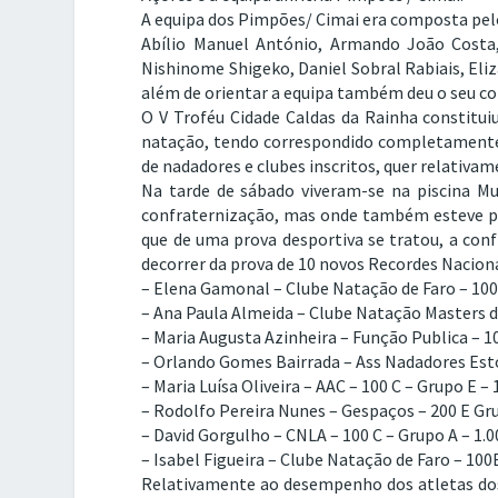
A equipa dos Pimpões/ Cimai era composta pelo
Abílio Manuel António, Armando João Costa
Nishinome Shigeko, Daniel Sobral Rabiais, Eli
além de orientar a equipa também deu o seu c
O V Troféu Cidade Caldas da Rainha constitui
natação, tendo correspondido completamente 
de nadadores e clubes inscritos, quer relativa
Na tarde de sábado viveram-se na piscina Mu
confraternização, mas onde também esteve pr
que de uma prova desportiva se tratou, a con
decorrer da prova de 10 novos Recordes Naciona
– Elena Gamonal – Clube Natação de Faro – 100 E
– Ana Paula Almeida – Clube Natação Masters de
– Maria Augusta Azinheira – Função Publica – 10
– Orlando Gomes Bairrada – Ass Nadadores Estor
– Maria Luísa Oliveira – AAC – 100 C – Grupo E – 
– Rodolfo Pereira Nunes – Gespaços – 200 E Grup
– David Gorgulho – CNLA – 100 C – Grupo A – 1.0
– Isabel Figueira – Clube Natação de Faro – 100B
Relativamente ao desempenho dos atletas dos