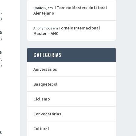
II Torneio Masters do Litoral
Daniel R,
em
,
Alentejano
a
Torneio Internacional
Anonymous
em
a
Master – ANC
o
e
CATEGORIAS
,
o
Aniversários
Basquetebol
Ciclismo
Convocatórias
Cultural
s