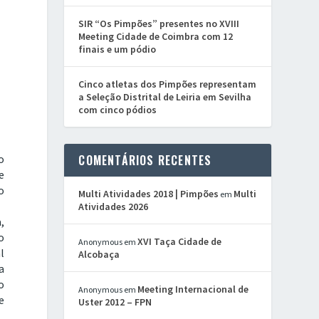
SIR “Os Pimpões” presentes no XVIII
Meeting Cidade de Coimbra com 12
finais e um pódio
Cinco atletas dos Pimpões representam
a Seleção Distrital de Leiria em Sevilha
com cinco pódios
o
COMENTÁRIOS RECENTES
e
o
Multi Atividades 2018 | Pimpões
Multi
em
Atividades 2026
,
o
XVI Taça Cidade de
Anonymous
em
l
Alcobaça
a
o
Meeting Internacional de
Anonymous
em
e
Uster 2012 – FPN