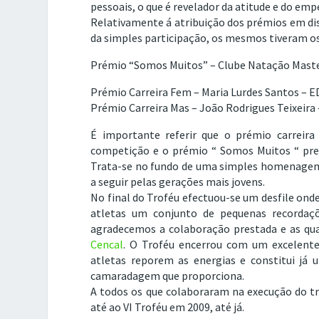
pessoais, o que é revelador da atitude e do em
Relativamente á atribuição dos prémios em di
da simples participação, os mesmos tiveram os
Prémio “Somos Muitos” – Clube Natação Maste
Prémio Carreira Fem – Maria Lurdes Santos – E
Prémio Carreira Mas – João Rodrigues Teixeira 
É importante referir que o prémio carreir
competição e o prémio “ Somos Muitos “ prem
Trata-se no fundo de uma simples homenage
a seguir pelas gerações mais jovens.
No final do Troféu efectuou-se um desfile ond
atletas um conjunto de pequenas recordaç
agradecemos a colaboração prestada e as quai
Cencal
. O Troféu encerrou com um excelente
atletas reporem as energias e constitui já
camaradagem que proporciona.
A todos os que colaboraram na execução do tr
até ao VI Troféu em 2009, até já.