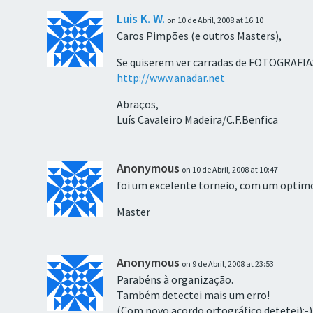
Luis K. W.
on 10 de Abril, 2008 at 16:10
Caros Pimpões (e outros Masters),
Se quiserem ver carradas de
FOTOGRAFIA
http://www.anadar.net
Abraços,
Luís Cavaleiro Madeira/C.F.Benfica
Anonymous
on 10 de Abril, 2008 at 10:47
foi um excelente torneio, com um optimo 
Master
Anonymous
on 9 de Abril, 2008 at 23:53
Parabéns à organização.
Também detectei mais um erro!
(Com novo acordo ortográfico detetei):-)