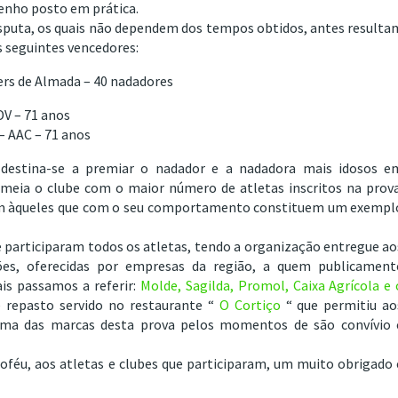
penho posto em prática.
sputa, os quais não dependem dos tempos obtidos, antes resulta
 seguintes vencedores:
rs de Almada – 40 nadadores
DV – 71 anos
– AAC – 71 anos
a destina-se a premiar o nadador e a nadadora mais idosos e
eia o clube com o maior número de atletas inscritos na prova
m àqueles que com o seu comportamento constituem um exempl
e participaram todos os atletas, tendo a organização entregue ao
ões, oferecidas por empresas da região, a quem publicament
s passamos a referir:
Molde, Sagilda, Promol, Caixa Agrícola e 
 repasto servido no restaurante “
O Cortiço
“ que permitiu ao
 uma das marcas desta prova pelos momentos de são convívio 
oféu, aos atletas e clubes que participaram, um muito obrigado 