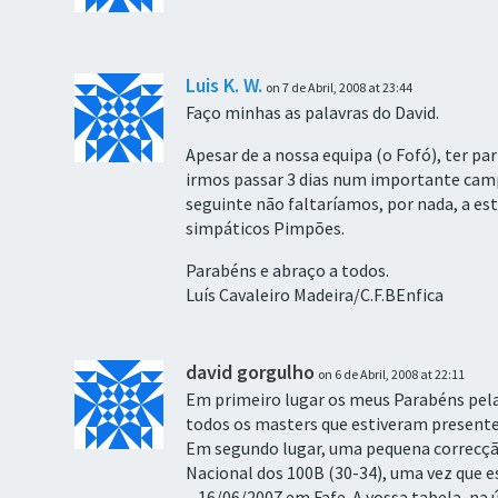
Luis K. W.
on 7 de Abril, 2008 at 23:44
Faço minhas as palavras do David.
Apesar de a nossa equipa (o Fofó), ter 
irmos passar 3 dias num importante cam
seguinte não faltaríamos, por nada, a es
simpáticos Pimpões.
Parabéns e abraço a todos.
Luís Cavaleiro Madeira/C.F.BEnfica
david gorgulho
on 6 de Abril, 2008 at 22:11
Em primeiro lugar os meus Parabéns pel
todos os masters que estiveram presente
Em segundo lugar, uma pequena correcção
Nacional dos 100B (30-34), uma vez que e
– 16/06/2007 em Fafe. A vossa tabela, na