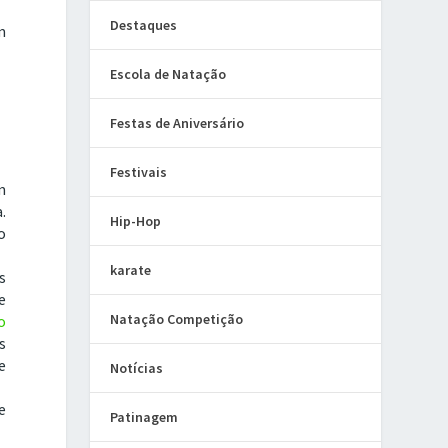
Destaques
m
Escola de Natação
Festas de Aniversário
Festivais
m
.
Hip-Hop
o
karate
s
e
Natação Competição
o
s
e
Notícias
e
Patinagem