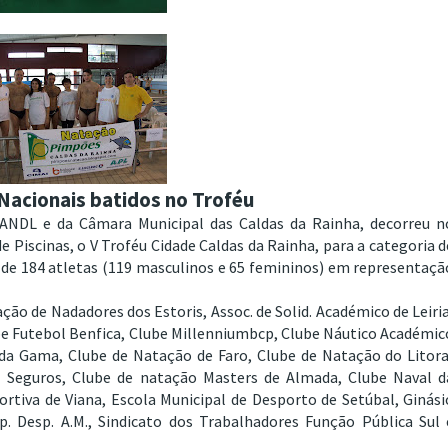
Nacionais batidos no Troféu
ANDL e da Câmara Municipal das Caldas da Rainha, decorreu n
e Piscinas, o V Troféu Cidade Caldas da Rainha, para a categoria d
 de 184 atletas (119 masculinos e 65 femininos) em representaçã
ão de Nadadores dos Estoris, Assoc. de Solid. Académico de Leiria
be Futebol Benfica, Clube Millenniumbcp, Clube Náutico Académic
da Gama, Clube de Natação de Faro, Clube de Natação do Litora
l Seguros, Clube de natação Masters de Almada, Clube Naval d
rtiva de Viana, Escola Municipal de Desporto de Setúbal, Ginási
p. Desp. A.M., Sindicato dos Trabalhadores Função Pública Sul 