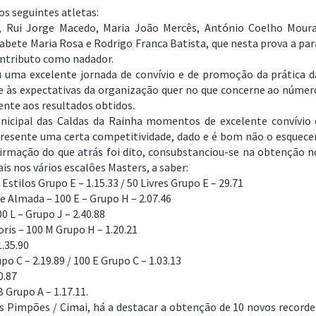
s seguintes atletas:
, Rui Jorge Macedo, Maria João Mercês, António Coelho Moura
zabete Maria Rosa e Rodrigo Franca Batista, que nesta prova a par
ontributo como nadador.
u uma excelente jornada de convívio e de promoção da prática d
às expectativas da organização quer no que concerne ao númer
mente aos resultados obtidos.
nicipal das Caldas da Rainha momentos de excelente convívio 
esente uma certa competitividade, dado e é bom não o esquecer
firmação do que atrás foi dito, consubstanciou-se na obtenção n
is nos vários escalões Masters, a saber:
stilos Grupo E – 1.15.33 / 50 Livres Grupo E – 29.71
 Almada – 100 E – Grupo H – 2.07.46
0 L – Grupo J – 2.40.88
is – 100 M Grupo H – 1.20.21
1.35.90
o C – 2.19.89 / 100 E Grupo C – 1.03.13
0.87
 Grupo A – 1.17.11.
 Pimpões / Cimai, há a destacar a obtenção de 10 novos recorde