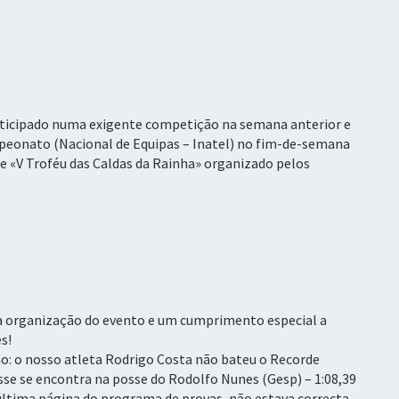
participado numa exigente competição na semana anterior e
peonato (Nacional de Equipas – Inatel) no fim-de-semana
te «V Troféu das Caldas da Rainha» organizado pelos
a organização do evento e um cumprimento especial a
s!
: o nosso atleta Rodrigo Costa não bateu o Recorde
sse se encontra na posse do Rodolfo Nunes (Gesp) – 1:08,39
 última página do programa de provas, não estava correcta