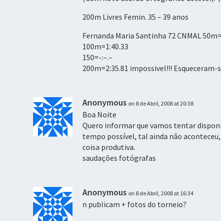
200m Livres Femin. 35 – 39 anos
Fernanda Maria Santinha 72 CNMAL 50m=
100m=1:40.33
150=-:–.–
200m=2:35.81 impossivel!!! Esqueceram-s
Anonymous
on 8 de Abril, 2008 at 20:38
Boa Noite
Quero informar que vamos tentar disponib
tempo possível, tal ainda não aconteceu,
coisa produtiva.
saudações fotógrafas
Anonymous
on 8 de Abril, 2008 at 16:34
n publicam + fotos do torneio?