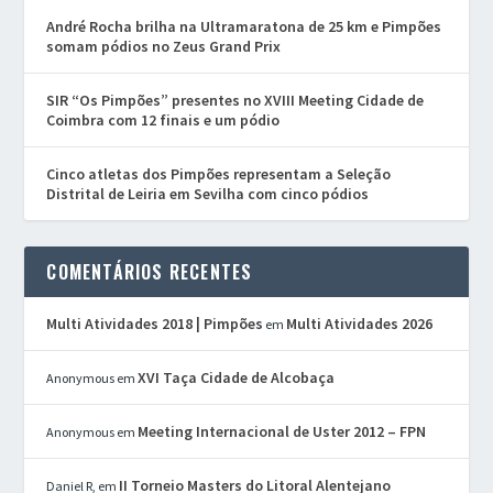
André Rocha brilha na Ultramaratona de 25 km e Pimpões
somam pódios no Zeus Grand Prix
SIR “Os Pimpões” presentes no XVIII Meeting Cidade de
Coimbra com 12 finais e um pódio
Cinco atletas dos Pimpões representam a Seleção
Distrital de Leiria em Sevilha com cinco pódios
COMENTÁRIOS RECENTES
Multi Atividades 2018 | Pimpões
Multi Atividades 2026
em
XVI Taça Cidade de Alcobaça
Anonymous
em
Meeting Internacional de Uster 2012 – FPN
Anonymous
em
II Torneio Masters do Litoral Alentejano
Daniel R,
em