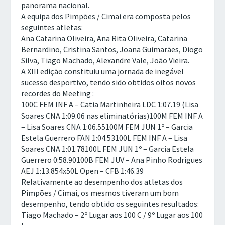
panorama nacional.
A equipa dos Pimpões / Cimai era composta pelos
seguintes atletas:
Ana Catarina Oliveira, Ana Rita Oliveira, Catarina
Bernardino, Cristina Santos, Joana Guimarães, Diogo
Silva, Tiago Machado, Alexandre Vale, João Vieira.
A XIII edição constituiu uma jornada de inegável
sucesso desportivo, tendo sido obtidos oitos novos
recordes do Meeting :
100C FEM INF A – Catia Martinheira LDC 1:07.19 (Lisa
Soares CNA 1:09.06 nas eliminatórias)100M FEM INF A
– Lisa Soares CNA 1:06.55100M FEM JUN 1º – Garcia
Estela Guerrero FAN 1:04.53100L FEM INF A – Lisa
Soares CNA 1:01.78100L FEM JUN 1º – Garcia Estela
Guerrero 0:58.90100B FEM JUV – Ana Pinho Rodrigues
AEJ 1:13.854x50L Open – CFB 1:46.39
Relativamente ao desempenho dos atletas dos
Pimpões / Cimai, os mesmos tiveram um bom
desempenho, tendo obtido os seguintes resultados:
Tiago Machado – 2º Lugar aos 100 C / 9º Lugar aos 100