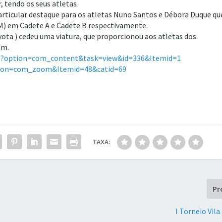
r, tendo os seus atletas
rticular destaque para os atletas Nuno Santos e Débora Duque qu
 M) em Cadete A e Cadete B respectivamente.
ota ) cedeu uma viatura, que proporcionou aos atletas dos
em.
hp?option=com_content&task=view&id=336&Itemid=1
ption=com_zoom&Itemid=48&catid=69
TAXA:
Pr
I Torneio Vila