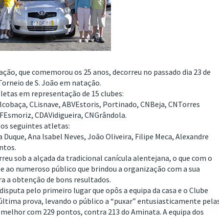
ação, que comemorou os 25 anos, decorreu no passado dia 23 de
 Torneio de S. João em natação.
tletas em representação de 15 clubes:
cobaça, CLisnave, ABVEstoris, Portinado, CNBeja, CNTorres
CFEsmoriz, CDAVidigueira, CNGrândola.
os seguintes atletas:
a Duque, Ana Isabel Neves, João Oliveira, Filipe Meca, Alexandre
ntos.
reu sob a alçada da tradicional canícula alentejana, o que com o
tas e ao numeroso público que brindou a organização com a sua
ra a obtenção de bons resultados.
isputa pelo primeiro lugar que opôs a equipa da casa e o Clube
última prova, levando o público a “puxar” entusiasticamente pela
a melhor com 229 pontos, contra 213 do Aminata. A equipa dos