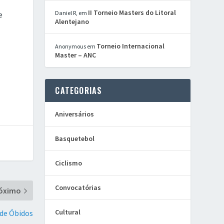
II Torneio Masters do Litoral
Daniel R,
em
e
Alentejano
Torneio Internacional
Anonymous
em
Master – ANC
CATEGORIAS
Aniversários
Basquetebol
Ciclismo
Convocatórias
óximo
Cultural
 de Óbidos