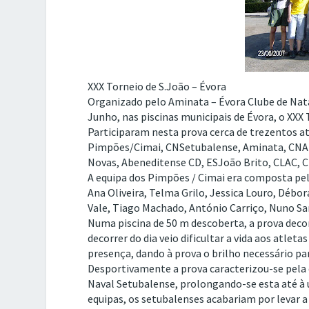
XXX Torneio de S.João – Évora
Organizado pelo Aminata – Évora Clube de Nat
Junho, nas piscinas municipais de Évora, o XXX
Participaram nesta prova cerca de trezentos a
Pimpões/Cimai, CNSetubalense, Aminata, CNAl
Novas, Abeneditense CD, ESJoão Brito, CLAC, 
A equipa dos Pimpões / Cimai era composta pel
Ana Oliveira, Telma Grilo, Jessica Louro, Débor
Vale, Tiago Machado, António Carriço, Nuno Sa
Numa piscina de 50 m descoberta, a prova decor
decorrer do dia veio dificultar a vida aos atle
presença, dando à prova o brilho necessário pa
Desportivamente a prova caracterizou-se pela d
Naval Setubalense, prolongando-se esta até à 
equipas, os setubalenses acabariam por levar 