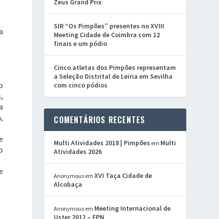
Zeus Grand Prix
SIR “Os Pimpões” presentes no XVIII
a
Meeting Cidade de Coimbra com 12
finais e um pódio
Cinco atletas dos Pimpões representam
a Seleção Distrital de Leiria em Sevilha
o
com cinco pódios
,
a
,
COMENTÁRIOS RECENTES
e
Multi Atividades 2018 | Pimpões
Multi
em
o
Atividades 2026
e
XVI Taça Cidade de
Anonymous
em
Alcobaça
Meeting Internacional de
Anonymous
em
Uster 2012 – FPN