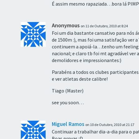
É assim mesmo rapaziada…bora lá PIMPÔ
Anonymous
on 11 de Outubro, 2010 at 8:24
Foi um dia bastante cansativo para nós 
de 1500m :), mas foi uma satisfação ver a
continuem a apoiá-la…tenho um feeling
nacional; e claro tb foi mt agradável ver
demolidores e impressionantes:)
Parabéns a todos os clubes participante
e ver atletas deste calibre!
Tiago (Master)
see you soon…
Miguel Ramos
on 10 de Outubro, 2010 at 21:17
Continuar a trabalhar dia-a-dia para o p
Boas provas ;D