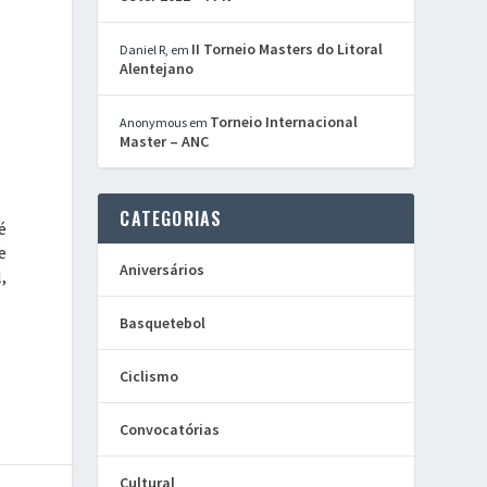
II Torneio Masters do Litoral
Daniel R,
em
Alentejano
Torneio Internacional
Anonymous
em
Master – ANC
CATEGORIAS
é
e
Aniversários
,
Basquetebol
Ciclismo
Convocatórias
Cultural