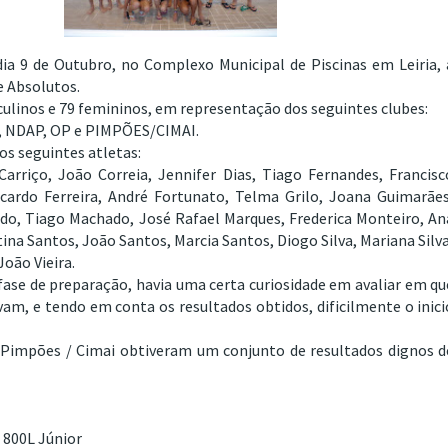
ia 9 de Outubro, no Complexo Municipal de Piscinas em Leiria, 
e Absolutos.
culinos e 79 femininos, em representação dos seguintes clubes:
, NDAP, OP e PIMPÕES/CIMAI.
s seguintes atletas:
arriço, João Correia, Jennifer Dias, Tiago Fernandes, Francisc
 Ricardo Ferreira, André Fortunato, Telma Grilo, Joana Guimarães
ado, Tiago Machado, José Rafael Marques, Frederica Monteiro, An
ina Santos, João Santos, Marcia Santos, Diogo Silva, Mariana Silva
oão Vieira.
 fase de preparação, havia uma certa curiosidade em avaliar em qu
, e tendo em conta os resultados obtidos, dificilmente o inici
 Pimpões / Cimai obtiveram um conjunto de resultados dignos d
 800L Júnior