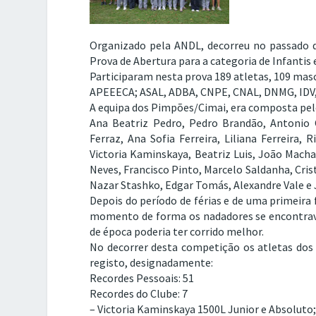
Organizado pela ANDL, decorreu no passado d
Prova de Abertura para a categoria de Infantis 
Participaram nesta prova 189 atletas, 109 mas
APEEECA; ASAL, ADBA, CNPE, CNAL, DNMG, IDV
A equipa dos Pimpões/Cimai, era composta pelo
Ana Beatriz Pedro, Pedro Brandão, Antonio C
Ferraz, Ana Sofia Ferreira, Liliana Ferreira,
Victoria Kaminskaya, Beatriz Luis, João Mach
Neves, Francisco Pinto, Marcelo Saldanha, Crist
Nazar Stashko, Edgar Tomás, Alexandre Vale e J
Depois do período de férias e de uma primeira
momento de forma os nadadores se encontravam
de época poderia ter corrido melhor.
No decorrer desta competição os atletas dos
registo, designadamente:
Recordes Pessoais: 51
Recordes do Clube: 7
– Victoria Kaminskaya 1500L Junior e Absoluto;