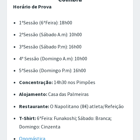
Horário de Prova
1ªSessão (6ªFeira): 18h00
2ªSessão (Sábado A.m): 10h00
3ªSessão (Sábado P.m): 16h00
4ª Sessão (Domingo A.m): 10h00
5ªSessão (Domingo P.m): 16h00
Concentração:
14h30 nos Pimpões
Alojamento:
Casa das Palmeiras
Restaurante:
O Napolitano (8€) atleta/Refeição
T-Shirt:
6ªFeira: Funakoshi; Sábado: Branca;
Domingo: Cinzenta
Onomástica