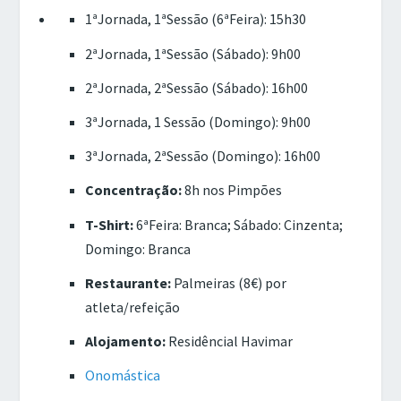
1ªJornada, 1ªSessão (6ªFeira): 15h30
2ªJornada, 1ªSessão (Sábado): 9h00
2ªJornada, 2ªSessão (Sábado): 16h00
3ªJornada, 1 Sessão (Domingo): 9h00
3ªJornada, 2ªSessão (Domingo): 16h00
Concentração:
8h nos Pimpões
T-Shirt:
6ªFeira: Branca; Sábado: Cinzenta;
Domingo: Branca
Restaurante:
Palmeiras (8€) por
atleta/refeição
Alojamento:
Residêncial Havimar
Onomástica