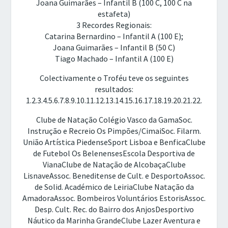
Joana Guimarães – Infantil B (100 C, 100 C na
estafeta)
3 Recordes Regionais:
Catarina Bernardino – Infantil A (100 E);
Joana Guimarães – Infantil B (50 C)
Tiago Machado – Infantil A (100 E)
Colectivamente o Troféu teve os seguintes
resultados:
1.2.3.4.5.6.7.8.9.10.11.12.13.14.15.16.17.18.19.20.21.22.
Clube de Natação Colégio Vasco da GamaSoc.
Instrução e Recreio Os Pimpões/CimaiSoc. Filarm.
União Artística PiedenseSport Lisboa e BenficaClube
de Futebol Os BelenensesEscola Desportiva de
VianaClube de Natação de AlcobaçaClube
LisnaveAssoc. Beneditense de Cult. e DesportoAssoc.
de Solid. Académico de LeiriaClube Natação da
AmadoraAssoc. Bombeiros Voluntários EstorisAssoc.
Desp. Cult. Rec. do Bairro dos AnjosDesportivo
Náutico da Marinha GrandeClube Lazer Aventura e