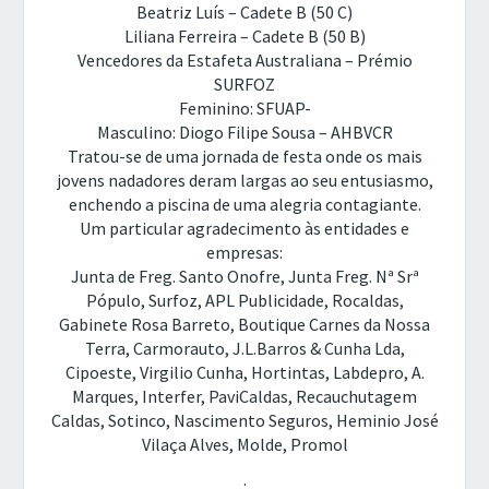
Beatriz Luís – Cadete B (50 C)
Liliana Ferreira – Cadete B (50 B)
Vencedores da Estafeta Australiana – Prémio
SURFOZ
Feminino: SFUAP-
Masculino: Diogo Filipe Sousa – AHBVCR
Tratou-se de uma jornada de festa onde os mais
jovens nadadores deram largas ao seu entusiasmo,
enchendo a piscina de uma alegria contagiante.
Um particular agradecimento às entidades e
empresas:
Junta de Freg. Santo Onofre, Junta Freg. Nª Srª
Pópulo, Surfoz, APL Publicidade, Rocaldas,
Gabinete Rosa Barreto, Boutique Carnes da Nossa
Terra, Carmorauto, J.L.Barros & Cunha Lda,
Cipoeste, Virgilio Cunha, Hortintas, Labdepro, A.
Marques, Interfer, PaviCaldas, Recauchutagem
Caldas, Sotinco, Nascimento Seguros, Heminio José
Vilaça Alves, Molde, Promol
: