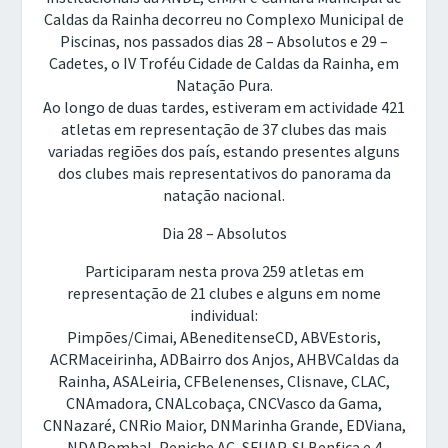
Caldas da Rainha decorreu no Complexo Municipal de
Piscinas, nos passados dias 28 – Absolutos e 29 –
Cadetes, o IV Troféu Cidade de Caldas da Rainha, em
Natação Pura.
Ao longo de duas tardes, estiveram em actividade 421
atletas em representação de 37 clubes das mais
variadas regiões dos país, estando presentes alguns
dos clubes mais representativos do panorama da
natação nacional.
Dia 28 – Absolutos
Participaram nesta prova 259 atletas em
representação de 21 clubes e alguns em nome
individual:
Pimpões/Cimai, ABeneditenseCD, ABVEstoris,
ACRMaceirinha, ADBairro dos Anjos, AHBVCaldas da
Rainha, ASALeiria, CFBelenenses, Clisnave, CLAC,
CNAmadora, CNALcobaça, CNCVasco da Gama,
CNNazaré, CNRio Maior, DNMarinha Grande, EDViana,
NDAPombal, Peniche AC, SFUAP, SLBenfica e 4