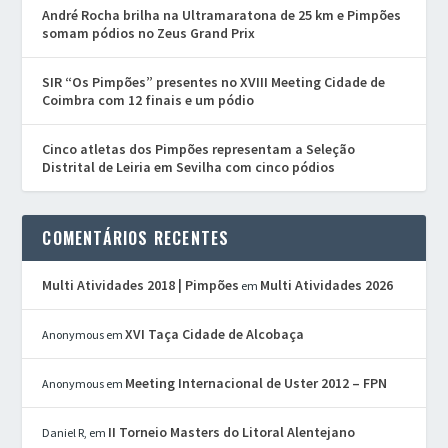
André Rocha brilha na Ultramaratona de 25 km e Pimpões
somam pódios no Zeus Grand Prix
SIR “Os Pimpões” presentes no XVIII Meeting Cidade de
Coimbra com 12 finais e um pódio
Cinco atletas dos Pimpões representam a Seleção
Distrital de Leiria em Sevilha com cinco pódios
COMENTÁRIOS RECENTES
Multi Atividades 2018 | Pimpões
Multi Atividades 2026
em
XVI Taça Cidade de Alcobaça
Anonymous
em
Meeting Internacional de Uster 2012 – FPN
Anonymous
em
II Torneio Masters do Litoral Alentejano
Daniel R,
em